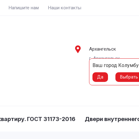
Напишите нам
Наши контакты
Архангельск
г. Архангельск,
Ваш город
Колумбу
8-909-781-56-56
8-960-006-73-37
Да
Выбрать 
квартиру. ГОСТ 31173-2016
Двери внутреннег