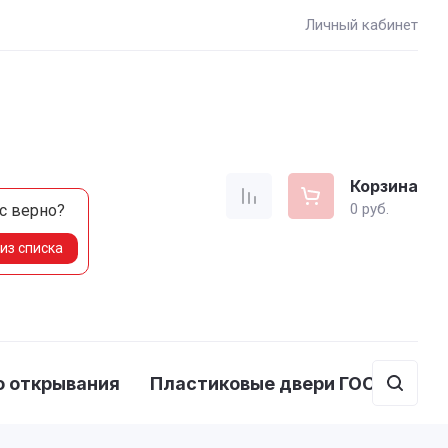
Личный кабинет
Корзина
0
руб.
с
верно?
из списка
о открывания
Пластиковые двери ГОСТ 475-2