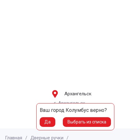
Архангельск
г. Архангельск,
Ваш город
Колумбус
верно?
8-909-781-56-56
8-960-006-73-37
Да
Выбрать из списка
Главная
/
Дверные ручки
/